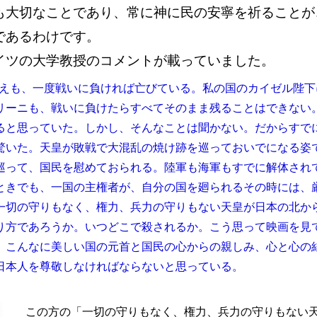
も大切なことであり、常に神に民の安寧を祈ることが
であるわけです。
イツの大学教授のコメントが載っていました。
えも、一度戦いに負ければ亡びている。私の国のカイゼル陛下
リーニも、戦いに負けたらすべてそのまま残ることはできない
ると思っていた。しかし、そんなことは聞かない。だからすで
驚いた。天皇が敗戦で大混乱の焼け跡を巡っておいでになる姿
巡って、国民を慰めておられる。陸軍も海軍もすでに解体され
ときでも、一国の主権者が、自分の国を廻られるその時には、
一切の守りもなく、権力、兵力の守りもない天皇が日本の北か
り方であろうか。いつどこで殺されるか。こう思って映画を見
。こんなに美しい国の元首と国民の心からの親しみ、心と心の
日本人を尊敬しなければならないと思っている。
この方の「一切の守りもなく、権力、兵力の守りもない天