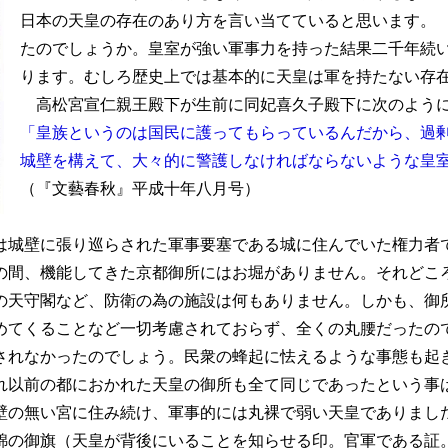
日本の天皇の存在のあり方を言い当てていると思います。
たのでしょうか。皇室が強い軍事力を持った結果二千年続
ります。むしろ歴史上では基本的に天皇は軍を持たない存
高松宮宣仁親王殿下が生前に同妃喜久子殿下に次のように
「皇族というのは国民に護ってもらっているんだから、過
城壁を構えて、大々的に警護しなければならないような皇
（『文藝春秋』平成十年八月号）
城壁に張り巡らされた軍事要塞である城に住んでいた権力者
間、機能してきた京都御所にはお堀がありません。それどこ
の天守閣など、防衛の為の施設は何もありません。しかも、御
めてくることなど一切考慮されておらず、全くの丸腰だったの
されなかったのでしょう。民衆の蜂起に怯えるような事態も起
れ以前の都におかれた天皇の御所も全て同じであったという事
壁の無い宮に住み続け、軍事的には丸裸で弱い天皇でありまし
錦の御旗（天皇が背後にいることを知らせる印。官軍である証