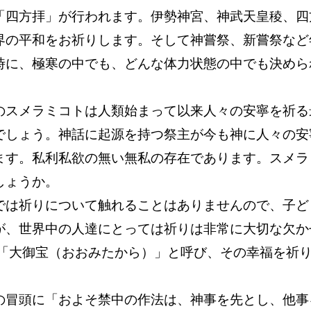
四方拝」が行われます。伊勢神宮、神武天皇稜、四
界の平和をお祈りします。そして神嘗祭、新嘗祭など
時に、極寒の中でも、どんな体力状態の中でも決めら
。
スメラミコトは人類始まって以来人々の安寧を祈る
でしょう。神話に起源を持つ祭主が今も神に人々の安
ます。私利私欲の無い無私の存在であります。スメラ
しょうか。
は祈りについて触れることはありませんので、子ど
が、世界中の人達にとっては祈りは非常に大切な欠か
「大御宝（おおみたから）」と呼び、その幸福を祈
冒頭に「およそ禁中の作法は、神事を先とし、他事