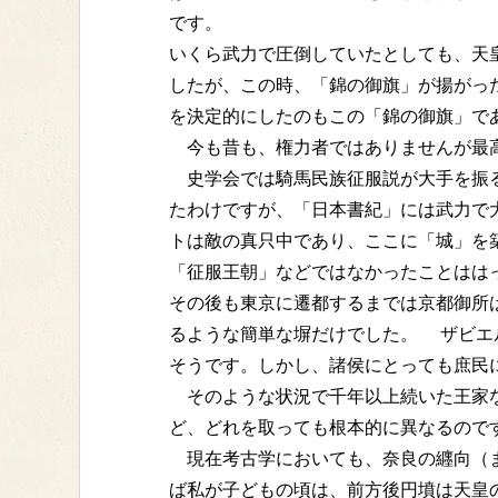
です。
いくら武力で圧倒していたとしても、天
したが、この時、「錦の御旗」が揚がっ
を決定的にしたのもこの「錦の御旗」で
今も昔も、権力者ではありませんが最高
史学会では騎馬民族征服説が大手を振る
たわけですが、「日本書紀」には武力で
トは敵の真只中であり、ここに「城」を
「征服王朝」などではなかったことはは
その後も東京に遷都するまでは京都御所
るような簡単な塀だけでした。 ザビエ
そうです。しかし、諸侯にとっても庶民
そのような状況で千年以上続いた王家な
ど、どれを取っても根本的に異なるので
現在考古学においても、奈良の纒向（ま
ば私が子どもの頃は、前方後円墳は天皇