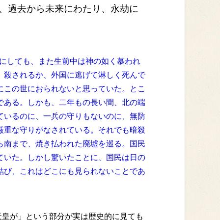
、過去から未来にわたり、永劫に
にしても、また生前中は神の如く慕われ
。殺されるか、外国に逃げて淋しく死んで
にこの世におられないと思っていた。とこ
である。しかも、二年もの長い間、北の端
ているのに、一兵の守りもないのに、無防
厳重な守りがなされている。それでも暗殺
ら南まで、焼き払われた廃墟を巡る。国民
ていた。しかし驚いたことに、国民は日の
結び、これはどこにも見られないことであ
皇が」という部分が実は歴史的に見ても