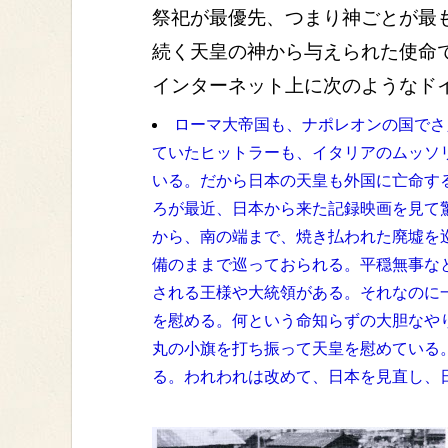
祭祀が最優先、つまり神ごとが最
続く天皇の神から与えられた使命
インターネット上に次のようなド
ローマ大帝国も、ナポレオンの国でさ
ていたヒットラーも、イタリアのムッソ
いる。だから日本の天皇も外国に亡命す
ろが最近、日本から来た記録映画を見て
から、南の端まで、焼き払われた廃墟を
備のままで巡っておられる。平穏無事な
される王様や大統領がある。それなのに
を慰める。何という命知らずの大胆なや
丸の小旗を打ち振って天皇を慰めている
る。われわれは改めて、日本を見直し、