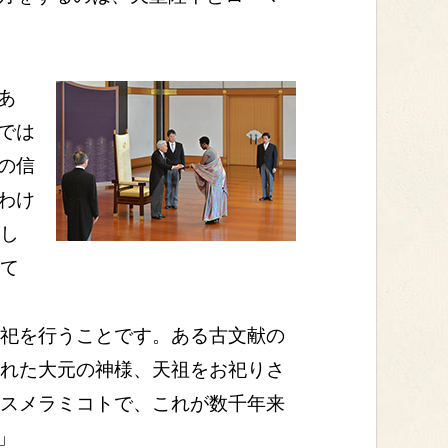
あ
では
の信
わけ
呈し
って
祀を行うことです。ある古文献の
られた大元の神様、天祖をお祀りさ
がスメラミコトで、これが数千年来
」