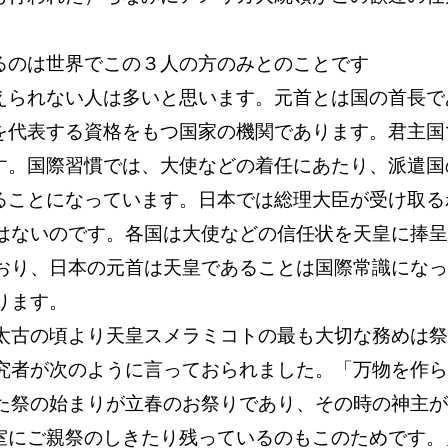
るのは世界でこの３人の方のみとのことです
られない人は多いと思います。元首とは国の首長で
を代表する資格をもつ国家の機関であります。君主国
す。国際習慣では、大使などの着任にあたり、派遣国
ることになっています。日本では総理大臣が受け取る
はないのです。
各国は大使などの信任状を天皇に捧
おり、日本の元首は天皇であることは国際常識にな
ります。
古の頃より天皇スメラミコトの最も大切な務めは祭
究者が次のように言っておられました。「万物を作
た祭の始まりが立春のお祭りであり、その時の神主
室にご親祭のしきたり残っているのもこのためです。