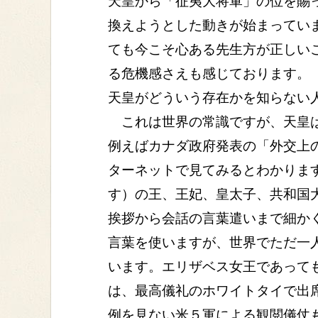
天皇から「征夷大将軍」の位を賜
換えようとした動きが始まってい
ても今こそ心ある先生方が正しい
る危機感さえも感じております。
天皇がどういう存在かを知らない
これは世界の常識ですが、天皇は
例えばカナダ政府発表の「外交上の社交序列」 （h
ターネットで見てみるとわかります
す）の王、王妃、皇太子、共和国大統
挨拶から会話の言葉遣いまで細かく規定
言葉を使いますが、世界でただ一人、天皇
います。エリザベス女王であって
は、最高儀礼のホワイトタイで出
例を見ない米５軍による観閲儀仗