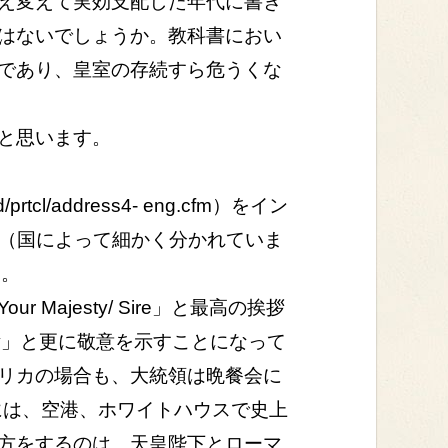
え変えて実効支配した年代に書き
はないでしょうか。教科書におい
であり、皇室の存続すら危うくな
と思います。
tcl/address4- eng.cfm）をイン
国（国によって細かく分かれていま
す。
jesty/ Sire」と最高の挨拶
s-ty」と更に敬意を示すことになって
リカの場合も、大統領は晩餐会に
には、空港、ホワイトハウスで史上
方をするのは、天皇陛下とローマ