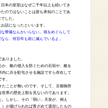
 日本の皇室はなぜ二千年以上も続いてき
いたのではないことは誰も承知のことであ
在でした。
お話になったといいます。
剰な警備なんかいらない。堀をめぐらして
室なら、何百年も前に滅んでいるよ」
でありました。
ろか、敵の侵入を防ぐための石垣や、敵を
所内に兵を駐屯させる施設ですら存在して
です。
きたことが無いのです。そして、京都御所
は世界の歴史上類を見ないのであります。
た。しかし、その「弱い」天皇が、例え
。）が揚げられれば青ざめて退却したもの