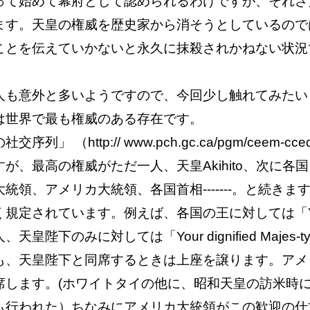
って始めて幕府として認められるわけですが、それさ
ます。天皇の権威を歴史家から消そうとしているので
ことを伝えていかないと永久に抹殺されかねない状況
人も意外と多いようですので、今回少し触れてみたい
世界で最も権威のある存在です。
ttp:// www.pch.gc.ca/pgm/ceem-cced/pr
が、最高の権威がただ一人、天皇Akihito、次に各
領、アメリカ大統領、各国首相-------。と続きま
されています。例えば、各国の王に対しては「Your Ma
陛下のみに対しては「Your dignified Maje
も、天皇陛下と同席するときは上座を譲ります。アメ
席します。(ホワイトタイの他に、昭和天皇の訪米時
も行われた）ちなみにアメリカ大統領がこの歓迎の仕