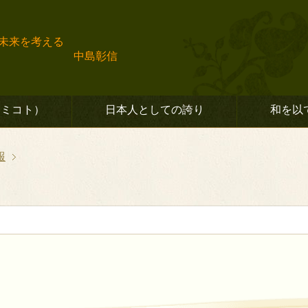
未来を考える
島彰信
ラミコト）
日本人としての誇り
和を以
報