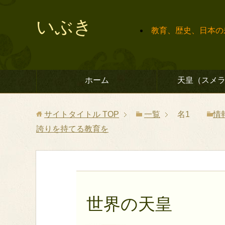
いぶき
教育、歴史、日本の
中
ホーム
天皇（スメ
サイトタイトル
TOP
一覧
名1
情
誇りを持てる教育を
世界の天皇