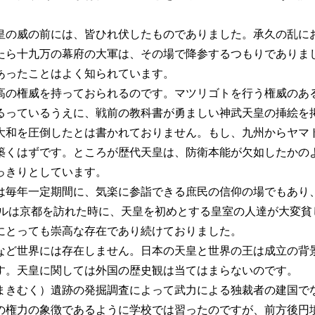
皇の威の前には、皆ひれ伏したものでありました。承久の乱に
たら十九万の幕府の大軍は、その場で降参するつもりでありま
あったことはよく知られています。
の権威を持っておられるのです。マツリゴトを行う権威のあ
っているうえに、戦前の教科書が勇ましい神武天皇の挿絵を
大和を圧倒したとは書かれておりません。もし、九州からヤマ
築くはずです。ところが歴代天皇は、防衛本能が欠如したかの
っきりとしています。
は毎年一定期間に、気楽に参詣できる庶民の信仰の場でもあり
ルは京都を訪れた時に、天皇を初めとする皇室の人達が大変貧
にとっても崇高な存在であり続けておりました。
ど世界には存在しません。日本の天皇と世界の王は成立の背
す。天皇に関しては外国の歴史観は当てはまらないのです。
きむく）遺跡の発掘調査によって武力による独裁者の建国で
の権力の象徴であるように学校では習ったのですが、前方後円