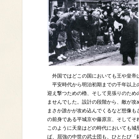
外国ではどこの国においても王や皇帝は
平安時代から明治初期までの千年以上の
迎え撃つための櫓、そして見張りのため
ませんでした。設計の段階から、敵が攻
まさか誰かが攻め込んでくるなど想像も
の前身である平城京や藤原京、そしてそ
このように天皇はどの時代においても城
ば、屈強の中世の武士団も、ひとたび「