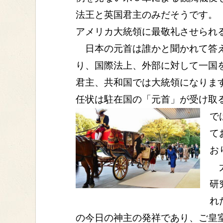
法王と英国君主のみだそうです。
アメリカ大統領に最敬礼させられ
日本の元首は誰かと聞かれて答え
り、国際法上、外部に対して一国
君主、共和国では大統領になりま
任状は駐在国の「元首」が受け取
で
て
お
太
研
れ
の今日の神主の発祥であり、ご皇