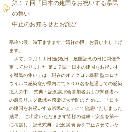
第１７回「日本の建国をお祝いする県民
の集い」
中止のお知らせとお詫び
寒冷の候、時下ますますご清祥の段、お慶び申し上げ
ます。
さて、２月１１日(金)祝日 建国記念の日に開催予
定しておりました 第１７回「日本の建国をお祝いす
る県民の集い」は、現在のオミクロン株新 型コロナ
ウイルス感染症が県内にて３００名を超過しての感染
拡大の中、 式典・記念講演会参加者および関係者へ
の感染リスク低減や感染拡大予防の ために、「日本
の建国をお祝いする県民の会」にて協議いたしました
結果、 ご出席いただきます皆様の健康・安全を第一
に考慮し、記念式典・記念講演 会を中止させていた