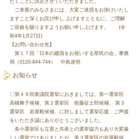
だくことに決定させていただきました。
ご来賓のみなさまには、大変ご迷惑をお掛けいたし
ますこと深くお詫び申し 上げますとともに、ご理解
ご容赦を賜りますようお願い申し上げます。 (令
和4年1月27日)
【お問い合わせ先】
第１７回「日本の建国をお祝いする県民の会」事務
局（0120-844-744） 中島達明
お知らせ
〇第４９回衆議院選挙におきましては、第一選挙区
高橋舞子候補、第２選挙区 衛藤征士郎候補、 第３
選挙区 岩屋毅候補、に対しまして選挙応援、ご声援
をいただき誠にありがとうございました。
各小選挙区も立憲と共産との選挙協力もあり大変厳
しい選挙ではありましたが、第３選挙区の岩屋毅候