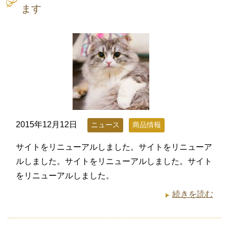
ます
2015年12月12日
ニュース
商品情報
サイトをリニューアルしました。サイトをリニューア
ルしました。サイトをリニューアルしました。サイト
をリニューアルしました。
続きを読む