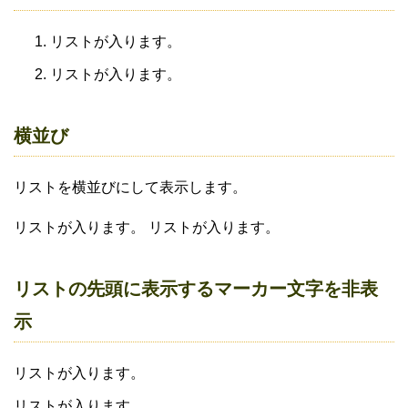
リストが入ります。
リストが入ります。
横並び
リストを横並びにして表示します。
リストが入ります。
リストが入ります。
リストの先頭に表示するマーカー文字を非表
示
リストが入ります。
リストが入ります。