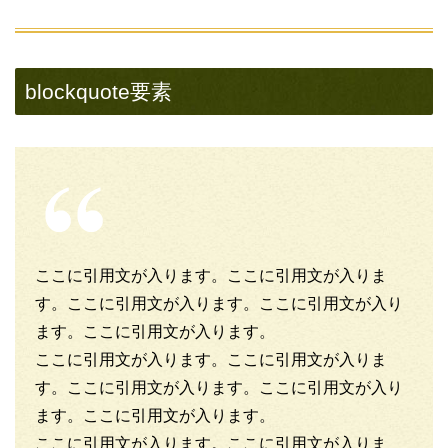
blockquote要素
ここに引用文が入ります。ここに引用文が入りま
す。ここに引用文が入ります。ここに引用文が入り
ます。ここに引用文が入ります。
ここに引用文が入ります。ここに引用文が入りま
す。ここに引用文が入ります。ここに引用文が入り
ます。ここに引用文が入ります。
ここに引用文が入ります。ここに引用文が入りま