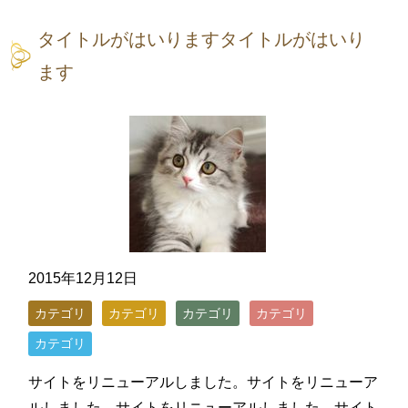
タイトルがはいりますタイトルがはいり
ます
2015年12月12日
カテゴリ
カテゴリ
カテゴリ
カテゴリ
カテゴリ
サイトをリニューアルしました。サイトをリニューア
ルしました。サイトをリニューアルしました。サイト