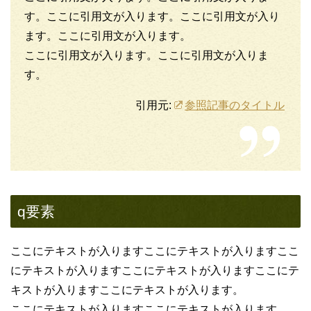
す。ここに引用文が入ります。ここに引用文が入り
ます。ここに引用文が入ります。
ここに引用文が入ります。ここに引用文が入りま
す。
引用元:
参照記事のタイトル
q要素
ここにテキストが入りますここにテキストが入りますここ
にテキストが入りますここにテキストが入りますここにテ
キストが入りますここにテキストが入ります。
ここにテキストが入りますここにテキストが入ります。