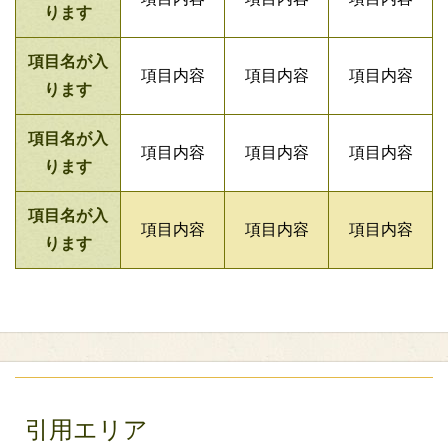
ります
項目名が入
項目内容
項目内容
項目内容
ります
項目名が入
項目内容
項目内容
項目内容
ります
項目名が入
項目内容
項目内容
項目内容
ります
引用エリア