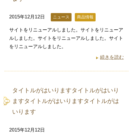
2015年12月12日
ニュース
商品情報
サイトをリニューアルしました。サイトをリニューア
ルしました。サイトをリニューアルしました。サイト
をリニューアルしました。
続きを読む
タイトルがはいりますタイトルがはいり
ますタイトルがはいりますタイトルがは
いります
2015年12月12日