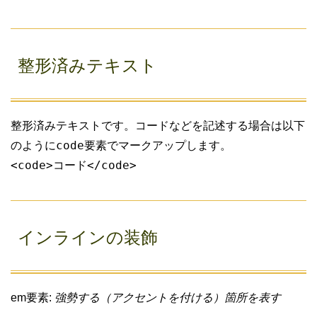
整形済みテキスト
整形済みテキストです。コードなどを記述する場合は以下
<code>コード</code>
インラインの装飾
em要素:
強勢する（アクセントを付ける）箇所を表す