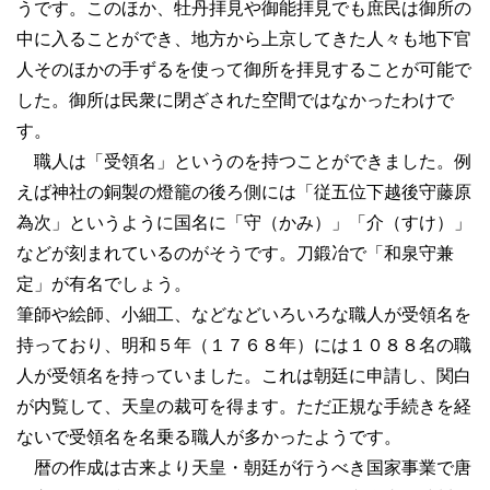
うです。このほか、牡丹拝見や御能拝見でも庶民は御所の
中に入ることができ、地方から上京してきた人々も地下官
人そのほかの手ずるを使って御所を拝見することが可能で
した。御所は民衆に閉ざされた空間ではなかったわけで
す。
職人は「受領名」というのを持つことができました。例
えば神社の銅製の燈籠の後ろ側には「従五位下越後守藤原
為次」というように国名に「守（かみ）」「介（すけ）」
などが刻まれているのがそうです。刀鍛冶で「和泉守兼
定」が有名でしょう。
筆師や絵師、小細工、などなどいろいろな職人が受領名を
持っており、明和５年（１７６８年）には１０８８名の職
人が受領名を持っていました。これは朝廷に申請し、関白
が内覧して、天皇の裁可を得ます。ただ正規な手続きを経
ないで受領名を名乗る職人が多かったようです。
暦の作成は古来より天皇・朝廷が行うべき国家事業で唐