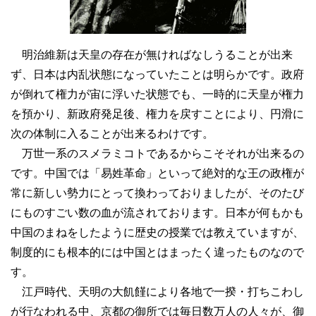
明治維新は天皇の存在が無ければなしうることが出来
ず、日本は内乱状態になっていたことは明らかです。政府
が倒れて権力が宙に浮いた状態でも、一時的に天皇が権力
を預かり、新政府発足後、権力を戻すことにより、円滑に
次の体制に入ることが出来るわけです。
万世一系のスメラミコトであるからこそそれが出来るの
です。中国では「易姓革命」といって絶対的な王の政権が
常に新しい勢力にとって換わっておりましたが、そのたび
にものすごい数の血が流されております。日本が何もかも
中国のまねをしたように歴史の授業では教えていますが、
制度的にも根本的には中国とはまったく違ったものなので
す。
江戸時代、天明の大飢饉により各地で一揆・打ちこわし
が行なわれる中、京都の御所では毎日数万人の人々が、御