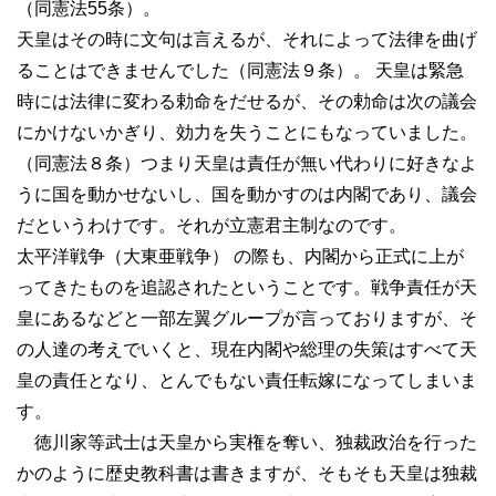
（同憲法55条）。
天皇はその時に文句は言えるが、それによって法律を曲げ
ることはできませんでした（同憲法９条）。 天皇は緊急
時には法律に変わる勅命をだせるが、その勅命は次の議会
にかけないかぎり、効力を失うことにもなっていました。
（同憲法８条）つまり天皇は責任が無い代わりに好きなよ
うに国を動かせないし、国を動かすのは内閣であり、議会
だというわけです。それが立憲君主制なのです。
太平洋戦争（大東亜戦争） の際も、内閣から正式に上が
ってきたものを追認されたということです。戦争責任が天
皇にあるなどと一部左翼グループが言っておりますが、そ
の人達の考えでいくと、現在内閣や総理の失策はすべて天
皇の責任となり、とんでもない責任転嫁になってしまいま
す。
徳川家等武士は天皇から実権を奪い、独裁政治を行った
かのように歴史教科書は書きますが、そもそも天皇は独裁