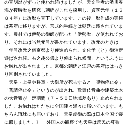
の宣明歴がずっと使われ続けましたが、天文学者の渋川春
海が授時暦を研究し朝廷がこれを採用し、貞享元年（１６
８４年）に改暦を宣下しています。この後、暦作成の実権
は幕府に移りますが、形式的手続きは朝廷に残されていま
す。農村では伊勢の御師が配った「伊勢暦」が使われてお
り、それには当然元号が書かれています。改元のときは
「年号改元之儀京都より仰進められ、文化予（と）御治定
遊ばされ候。右之趣公儀より仰出られ候間」というふうに
お触れが出されました。京都の朝廷と江戸の幕府ははっき
り区別されていました。
天皇・上皇や将軍・大御所が死去すると「鳴物停止令」
「普請停止令」というのが出され、歌舞伎音曲や建築土木
の大音響が一定期間（７－５０日地域差あり）止められま
した。お触れはただちに全国津々浦々に届いています。も
ちろん琉球にも届いており、天皇崩御の際は日本全国で喪
に服しました。》 外国人の観察でも天皇は庶民の尊敬