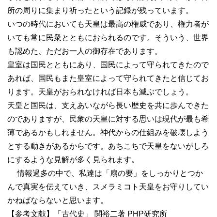
所の周りに集まり祈ったという記録が残っています。
いつの時代においても天皇は最高の権威であり、権力者が
いても常に民衆とともにおられるのです。そういう、世界
も認めた、ただお一人の御存在であります。
皇室は国民とともにあり、国民によって守られてきたので
あれば、国民もまた皇室によって守られてきたと信じてお
ります。天皇がおられなければ日本も滅ぶでしょう。
天皇と国民は、支えあいながら長い歴史を共に歩んできた
のでありますが、民衆の天皇に対する思いは現代が最も希
薄であるかもしれません。神代からの仕組みを破壊しよう
とする動きがあるからです。あちこちで天皇をないがしろ
にするような見解が多く見られます。
情報過多の中で、私達は「扇の要」をしっかりとつか
んで真実を伝えていき、スメラミコト天皇をお守りしてい
かねばならないと思います。
【参考文献】「古代史」 関裕二著 PHP研究所