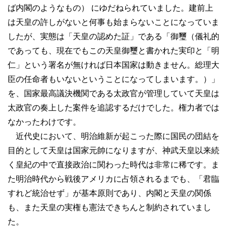
ば内閣のようなもの） にゆだねられていました。建前上
は天皇の許しがないと何事も始まらないことになっていま
したが、実態は「天皇の認めた証」である「御璽（儀礼的
であっても、現在でもこの天皇御璽と書かれた実印と「明
仁」という署名が無ければ日本国家は動きません。総理大
臣の任命者もいないということになってしまいます。）」
を、国家最高議決機関である太政官が管理していて天皇は
太政官の奏上した案件を追認するだけでした。権力者では
なかったわけです。
近代史において、明治維新が起こった際に国民の団結を
目的として天皇は国家元帥になりますが、神武天皇以来続
く皇紀の中で直接政治に関わった時代は非常に稀です。ま
た明治時代から戦後アメリカに占領されるまでも、「君臨
すれど統治せず」が基本原則であり、内閣と天皇の関係
も、また天皇の実権も憲法できちんと制約されていまし
た。