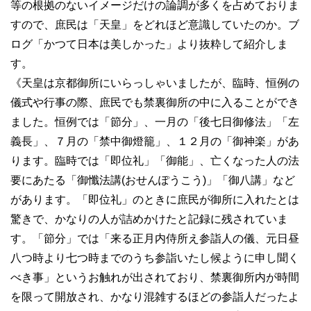
等の根拠のないイメージだけの論調が多くを占めておりま
すので、庶民は「天皇」をどれほど意識していたのか。ブ
ログ「かつて日本は美しかった」より抜粋して紹介しま
す。
《天皇は京都御所にいらっしゃいましたが、臨時、恒例の
儀式や行事の際、庶民でも禁裏御所の中に入ることができ
ました。恒例では「節分」、一月の「後七日御修法」「左
義長」、７月の「禁中御燈籠」、１２月の「御神楽」があ
ります。臨時では「即位礼」「御能」、亡くなった人の法
要にあたる「御懺法講(おせんぽうこう)」「御八講」など
があります。「即位礼」のときに庶民が御所に入れたとは
驚きで、かなりの人が詰めかけたと記録に残されていま
す。「節分」では「来る正月内侍所え参詣人の儀、元日昼
八つ時より七つ時までのうち参詣いたし候ように申し聞く
べき事」というお触れが出されており、禁裏御所内が時間
を限って開放され、かなり混雑するほどの参詣人だったよ