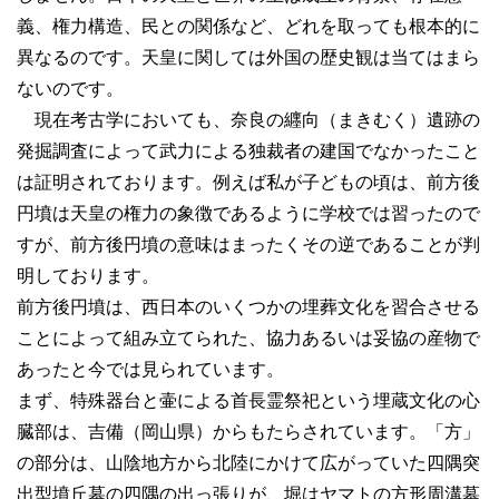
義、権力構造、民との関係など、どれを取っても根本的に
異なるのです。天皇に関しては外国の歴史観は当てはまら
ないのです。
現在考古学においても、奈良の纒向（まきむく）遺跡の
発掘調査によって武力による独裁者の建国でなかったこと
は証明されております。例えば私が子どもの頃は、前方後
円墳は天皇の権力の象徴であるように学校では習ったので
すが、前方後円墳の意味はまったくその逆であることが判
明しております。
前方後円墳は、西日本のいくつかの埋葬文化を習合させる
ことによって組み立てられた、協力あるいは妥協の産物で
あったと今では見られています。
まず、特殊器台と壷による首長霊祭祀という埋蔵文化の心
臓部は、吉備（岡山県）からもたらされています。「方」
の部分は、山陰地方から北陸にかけて広がっていた四隅突
出型墳丘墓の四隅の出っ張りが、堀はヤマトの方形周溝墓