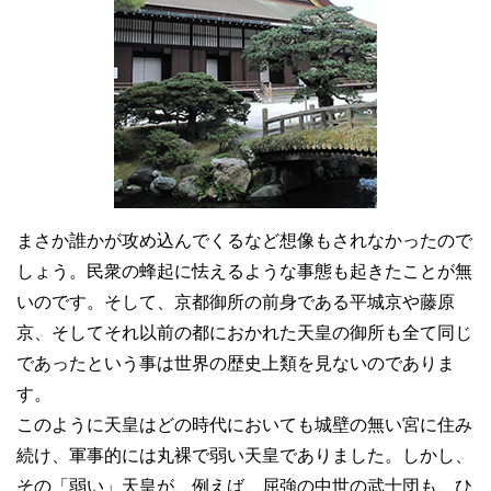
まさか誰かが攻め込んでくるなど想像もされなかったので
しょう。民衆の蜂起に怯えるような事態も起きたことが無
いのです。そして、京都御所の前身である平城京や藤原
京、そしてそれ以前の都におかれた天皇の御所も全て同じ
であったという事は世界の歴史上類を見ないのでありま
す。
このように天皇はどの時代においても城壁の無い宮に住み
続け、軍事的には丸裸で弱い天皇でありました。しかし、
その「弱い」天皇が、例えば、屈強の中世の武士団も、ひ