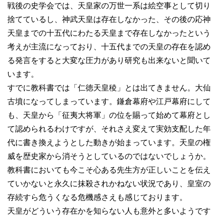
戦後の史学会では、天皇家の万世一系は絵空事として切り
捨てているし、神武天皇は存在しなかった、その後の応神
天皇までの十五代にわたる天皇まで存在しなかったという
考えが主流になっており、十五代までの天皇の存在を認め
る発言をすると大変な圧力があり研究も出来ないと聞いて
います。
すでに教科書では「仁徳天皇稜」とは出てきません。大仙
古墳になってしまっています。鎌倉幕府や江戸幕府にして
も、天皇から「征夷大将軍」の位を賜って始めて幕府とし
て認められるわけですが、それさえ変えて実効支配した年
代に書き換えようとした動きが始まっています。天皇の権
威を歴史家から消そうとしているのではないでしょうか。
教科書においても今こそ心ある先生方が正しいことを伝え
ていかないと永久に抹殺されかねない状況であり、皇室の
存続すら危うくなる危機感さえも感じております。
天皇がどういう存在かを知らない人も意外と多いようです