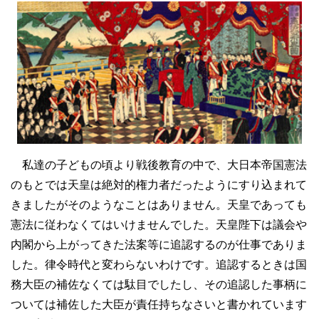
私達の子どもの頃より戦後教育の中で、大日本帝国憲法
のもとでは天皇は絶対的権力者だったようにすり込まれて
きましたがそのようなことはありません。天皇であっても
憲法に従わなくてはいけませんでした。天皇陛下は議会や
内閣から上がってきた法案等に追認するのが仕事でありま
した。律令時代と変わらないわけです。追認するときは国
務大臣の補佐なくては駄目でしたし、その追認した事柄に
ついては補佐した大臣が責任持ちなさいと書かれています