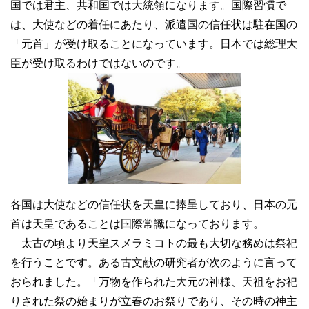
国では君主、共和国では大統領になります。国際習慣で
は、大使などの着任にあたり、派遣国の信任状は駐在国の
「元首」が受け取ることになっています。日本では総理大
臣が受け取るわけではないのです。
各国は大使などの信任状を天皇に捧呈しており、日本の元
首は天皇であることは国際常識になっております。
太古の頃より天皇スメラミコトの最も大切な務めは祭祀
を行うことです。ある古文献の研究者が次のように言って
おられました。「万物を作られた大元の神様、天祖をお祀
りされた祭の始まりが立春のお祭りであり、その時の神主