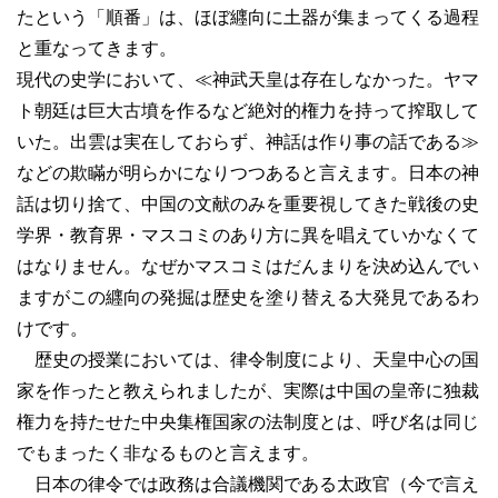
たという「順番」は、ほぼ纒向に土器が集まってくる過程
と重なってきます。
現代の史学において、≪神武天皇は存在しなかった。ヤマ
ト朝廷は巨大古墳を作るなど絶対的権力を持って搾取して
いた。出雲は実在しておらず、神話は作り事の話である≫
などの欺瞞が明らかになりつつあると言えます。日本の神
話は切り捨て、中国の文献のみを重要視してきた戦後の史
学界・教育界・マスコミのあり方に異を唱えていかなくて
はなりません。なぜかマスコミはだんまりを決め込んでい
ますがこの纒向の発掘は歴史を塗り替える大発見であるわ
けです。
歴史の授業においては、律令制度により、天皇中心の国
家を作ったと教えられましたが、実際は中国の皇帝に独裁
権力を持たせた中央集権国家の法制度とは、呼び名は同じ
でもまったく非なるものと言えます。
日本の律令では政務は合議機関である太政官（今で言え