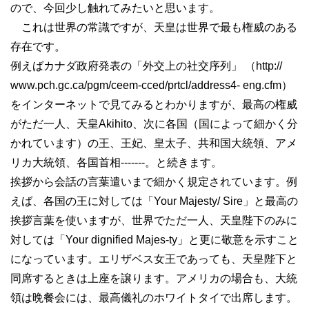
ので、今回少し触れてみたいと思います。
これは世界の常識ですが、天皇は世界で最も権威のある
存在です。
例えばカナダ政府発表の「外交上の社交序列」 （http://
www.pch.gc.ca/pgm/ceem-cced/prtcl/address4- eng.cfm）
をインターネットで見てみるとわかりますが、最高の権威
がただ一人、天皇Akihito、次に各国（国によって細かく分
かれています）の王、王妃、皇太子、共和国大統領、アメ
リカ大統領、各国首相-------。と続きます。
挨拶から会話の言葉遣いまで細かく規定されています。例
えば、各国の王に対しては「Your Majesty/ Sire」と最高の
挨拶言葉を使いますが、世界でただ一人、天皇陛下のみに
対しては「Your dignified Majes-ty」と更に敬意を示すこと
になっています。エリザベス女王であっても、天皇陛下と
同席するときは上座を譲ります。アメリカの場合も、大統
領は晩餐会には、最高儀礼のホワイトタイで出席します。