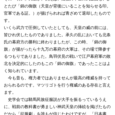
とたび「錦の御旗（天皇が背後にいることを知らせる印。
官軍である証。）が揚げられれば青ざめて退却したもので
す。
いくら武力で圧倒していたとしても、天皇の威の前には、
皆ひれ伏したものでありました。承久の乱においても北条
氏の幕府方の勝利に終わりましたが、この時、「錦の御
旗」が揚がったら十九万の幕府の大軍は、その場で降参す
るつもりでありました。鳥羽伏見の戦いで江戸幕府軍の敗
北を決定的にしたのもこの「錦の御旗」であったことはよ
く知られています。
今も昔も、権力者ではありませんが最高の権威を持って
おられるのです。マツリゴトを行う権威のある存在と言え
ます。
史学会では騎馬民族征服説が大手を振るっているうえ
に、戦前の教科書が勇ましい神武天皇の挿絵を掲げたもの
だから「征服劇」を誰もが信じたわけですが、「日本書