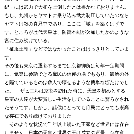
紀」には武力で大和を圧倒したとは書かれておりません。
もし、九州からヤマトに乗り込み武力制圧していたのなら
ヤマトは敵の真只中であり、ここに「城」を築くはずで
す。ところが歴代天皇は、防衛本能が欠如したかのような
宮に住み続けている。
「征服王朝」などではなかったことははっきりとしていま
す。
その後も東京に遷都するまでは京都御所は毎年一定期間
に、気楽に参詣できる庶民の信仰の場でもあり、御所の外
と隔てているものは数人で壊せるような簡単な塀だけでし
た。 ザビエルは京都を訪れた時に、天皇を初めとする
皇室の人達が大変貧しい生活をしていることに驚ろかされ
たそうです。しかし、諸侯にとっても庶民にとっても崇高
な存在であり続けておりました。
そのような状況で千年以上続いた王家など世界には存在
しません。日本の天皇と世界の王は成立の背景、存在意