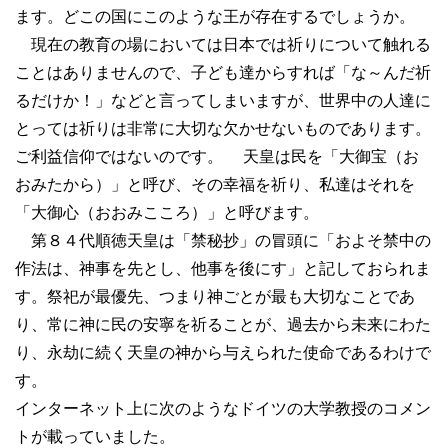
ます。どこの国にこのような王が存在するでしょうか。
現在の教育の場においては日本では祈りについて触れる
ことはありませんので、子ども達からすれば「な～んだ祈
るだけか！」などと言ってしまいますが、世界中の人達に
とっては祈りは非常に大切な欠かせないものであります。
ご利益信仰ではないのです。 天皇は民を「大御宝（お
おみたから）」と呼び、その幸福を祈り、私達はそれを
「大御心（おおみこころ）」と呼びます。
第８４代順徳天皇は「禁秘抄」の冒頭に「およそ禁中の
作法は、神事を先とし、他事を後にす」と記しておられま
す。祭祀が最優先、つまり神ごとが最も大切なことであ
り、常に神に民の安寧を祈ることが、過去から未来にわた
り、永劫に続く天皇の神から与えられた使命であるわけで
す。
インターネット上に次のようなドイツの大学教授のコメン
トが載っていました。