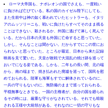
ローマ大帝国も、ナポレオンの国でさえも、一度戦い
に負ければ亡びている。私の国のカイゼル陛下にしても、
また生前中は神の如く慕われていたヒットラーも、イタリ
アのムッソリーニも、戦いに負けたらすべてそのまま残る
ことはできない。殺されるか、外国に逃げて淋しく死んで
いる。だから日本の天皇も外国に亡命すると思っていた。
しかし、そんなことは聞かない。だからすでにこの世にお
られないと思っていた。ところが最近、日本から来た記録
映画を見て驚いた。天皇が敗戦で大混乱の焼け跡を巡って
おいでになる姿である。しかも、二年もの長い間、北の端
から、南の端まで、焼き払われた廃墟を巡って、国民を慰
めておられる。陸軍も海軍もすでに解体されているのに、
一兵の守りもないのに、無防備のままで巡っておられる。
平穏無事なときでも、一国の主権者が、自分の国を廻られ
るその時には、厳重な守りがなされている。それでも暗殺
される王様や大統領がある。それなのに一切の守りもな