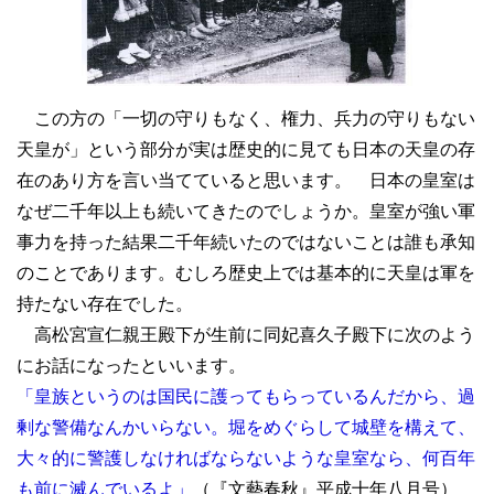
この方の「一切の守りもなく、権力、兵力の守りもない
天皇が」という部分が実は歴史的に見ても日本の天皇の存
在のあり方を言い当てていると思います。 日本の皇室は
なぜ二千年以上も続いてきたのでしょうか。皇室が強い軍
事力を持った結果二千年続いたのではないことは誰も承知
のことであります。むしろ歴史上では基本的に天皇は軍を
持たない存在でした。
高松宮宣仁親王殿下が生前に同妃喜久子殿下に次のよう
にお話になったといいます。
「皇族というのは国民に護ってもらっているんだから、過
剰な警備なんかいらない。堀をめぐらして城壁を構えて、
大々的に警護しなければならないような皇室なら、何百年
も前に滅んでいるよ」
（『文藝春秋』平成十年八月号）