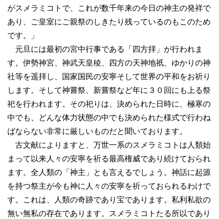
がスメラミコトで、これが数千年来の今日の神主の発祥で
あり、ご皇室にご親祭のしきたり残っているのもこのため
です。」
元旦には最初の宮中行事である「四方拝」が行われま
す。伊勢神宮、神武天皇稜、四方の天神地祇、ゆかりの神
社等を遥拝し、国家国民の安寧そして世界の平和をお祈り
します。そして神嘗祭、新嘗祭など年に３０回にも上る祭
祀を行われます。その祀りは、決められた日時に、極寒の
中でも、どんな体力状態の中でも決められた様式で行わね
ばならない非常に厳しいものだと聞いております。
古文献によりますと、万世一系のスメラミコトは人類始
まって以来人々の安寧を祈る最高権威であり続けておられ
ます。全人類の「神主」とも言えるでしょう。神話に起源
を持つ祭主が今も神に人々の安寧を祈っておられるわけで
す。これは、人類の奇跡であり宝であります。私利私欲の
無い無私の存在であります。スメラミコトたる所以であり