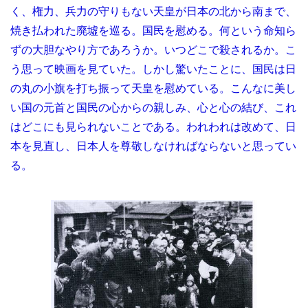
く、権力、兵力の守りもない天皇が日本の北から南まで、
焼き払われた廃墟を巡る。国民を慰める。何という命知ら
ずの大胆なやり方であろうか。いつどこで殺されるか。こ
う思って映画を見ていた。しかし驚いたことに、国民は日
の丸の小旗を打ち振って天皇を慰めている。こんなに美し
い国の元首と国民の心からの親しみ、心と心の結び、これ
はどこにも見られないことである。われわれは改めて、日
本を見直し、日本人を尊敬しなければならないと思ってい
る。