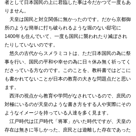
者として日本国民の上に君臨した事は今だかつて一度もあ
りません。
天皇は国民と対立関係に無かったのです。だから京都御
所のような簡単に打ち破られるような堀のない邸宅に
1400年も住んでいて、一度も国民に襲われたり滅ぼされ
たりしていないのです。
悠久の古代からスメラミコトは、ただ日本国民の為に祭
事を行い、国民の平和や幸せの為に日々休み無く祈ってく
ださっている方なのです。このことを、教科書ではどこに
も書かれてないことが日本の教育の大きな問題点だと思い
ます。
西洋の視点から教育や学問がなされているので、庶民の
対極にいるのが天皇のような書き方をする人や実際にその
ようなイメージを持っている人達を多く見ます。
江戸時代は江戸時代「将軍」がいた時代ですが、天皇の
存在は無きに等しかった、庶民とは遊離した存在であった