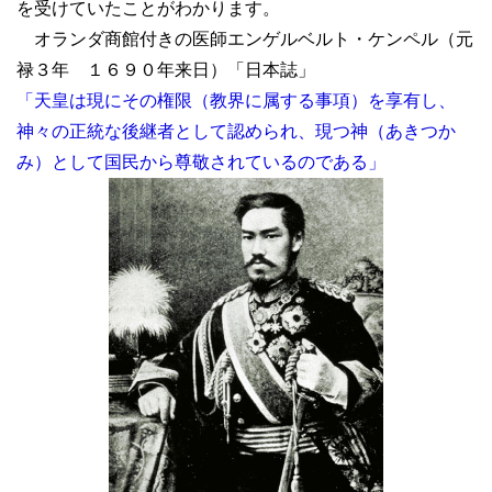
を受けていたことがわかります。
オランダ商館付きの医師エンゲルベルト・ケンペル（元
禄３年 １６９０年来日）「日本誌」
「天皇は現にその権限（教界に属する事項）を享有し、
神々の正統な後継者として認められ、現つ神（あきつか
み）として国民から尊敬されているのである」