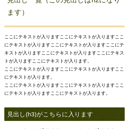
ます）
ここにテキストが入りますここにテキストが入りますここ
にテキストが入りますここにテキストが入りますここにテ
キストが入りますここにテキストが入りますここにテキス
トが入りますここにテキストが入ります。
ここにテキストが入りますここにテキストが入りますここ
にテキストが入ります。
ここにテキストが入りますここにテキストが入りますここ
にテキストが入りますここにテキストが入ります。
見出し(h3)がこちらに入ります