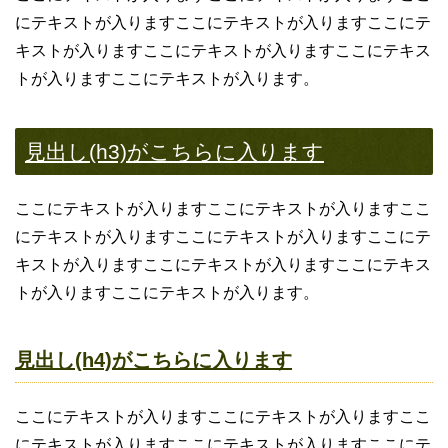
にテキストが入りますここにテキストが入りますここにテ
キストが入りますここにテキストが入りますここにテキス
トが入りますここにテキストが入ります。
見出し(h3)がこちらに入ります
ここにテキストが入りますここにテキストが入りますここ
にテキストが入りますここにテキストが入りますここにテ
キストが入りますここにテキストが入りますここにテキス
トが入りますここにテキストが入ります。
見出し(h4)がこちらに入ります
ここにテキストが入りますここにテキストが入りますここ
にテキストが入りますここにテキストが入りますここにテ