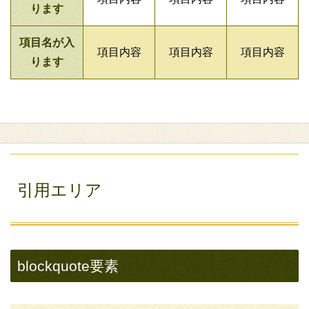
ります
項目名が入
項目内容
項目内容
項目内容
ります
引用エリア
blockquote要素