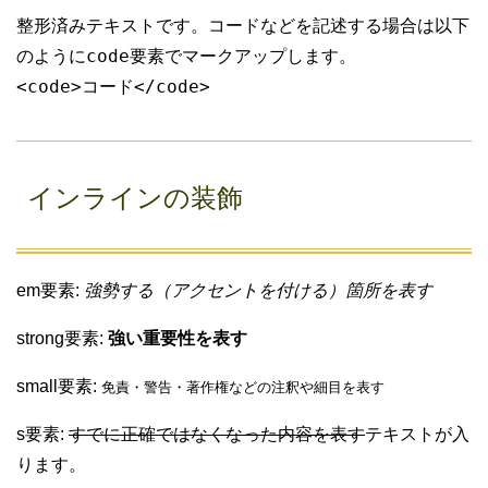
整形済みテキストです。コードなどを記述する場合は以下
<code>コード</code>
インラインの装飾
em要素:
強勢する（アクセントを付ける）箇所を表す
strong要素:
強い重要性を表す
small要素:
免責・警告・著作権などの注釈や細目を表す
s要素:
すでに正確ではなくなった内容を表す
テキストが入
ります。