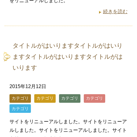
をリニューアルしました。
続きを読む
タイトルがはいりますタイトルがはいり
ますタイトルがはいりますタイトルがは
いります
2015年12月12日
カテゴリ
カテゴリ
カテゴリ
カテゴリ
カテゴリ
サイトをリニューアルしました。サイトをリニューア
ルしました。サイトをリニューアルしました。サイト