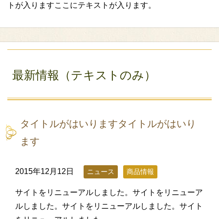
トが入りますここにテキストが入ります。
最新情報（テキストのみ）
タイトルがはいりますタイトルがはいり
ます
2015年12月12日
ニュース
商品情報
サイトをリニューアルしました。サイトをリニューア
ルしました。サイトをリニューアルしました。サイト