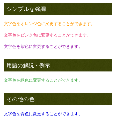
シンプルな強調
文字色をオレンジ色に変更することができます。
文字色をピンク色に変更することができます。
文字色を紫色に変更することができます。
用語の解説・例示
文字色を緑色に変更することができます。
その他の色
文字色を青色に変更することができます。